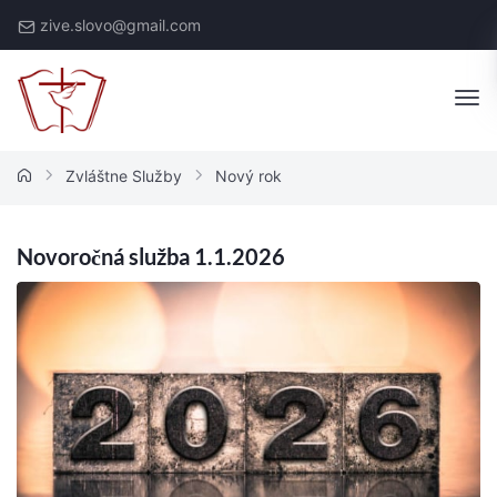
Skip
zive.slovo@gmail.com
to
content
Živé
Slovo
Zvláštne Služby
Nový rok
Novoročná služba 1.1.2026