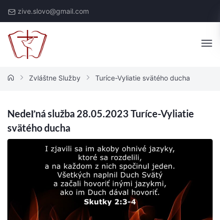
Skip
zive.slovo@gmail.com
to
content
Živé
Slovo
Zvláštne Služby
Turíce-Vyliatie svätého ducha
Nedeľná služba 28.05.2023 Turíce-Vyliatie
svätého ducha