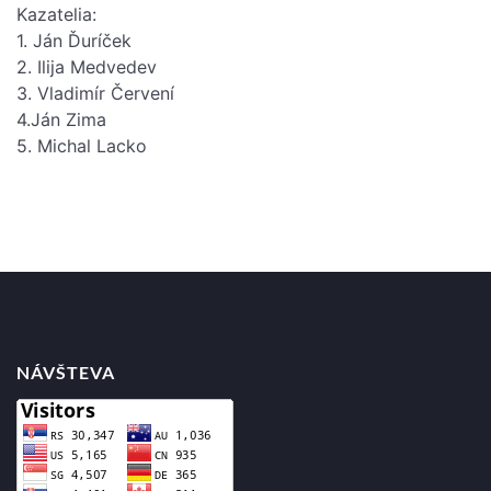
Kazatelia:
1. Ján Ďuríček
2. Ilija Medvedev
3. Vladimír Červení
4.Ján Zima
5. Michal Lacko
Posts
navigation
NÁVŠTEVA