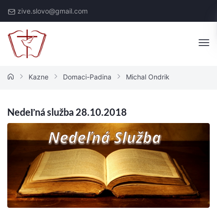
Skip
zive.slovo@gmail.com
to
content
Živé
Slovo
Kazne
Domaci-Padina
Michal Ondrik
Nedeľná služba 28.10.2018