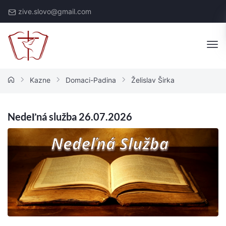
Skip
zive.slovo@gmail.com
to
content
Živé
Slovo
Kazne
Domaci-Padina
Želislav Širka
Nedeľná služba 26.07.2026