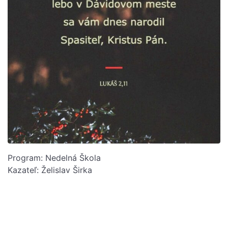
Program: Nedelná Škola
Kazateľ: Želislav Širka
Posts
navigation