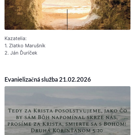
Kazatelia:
1. Zlatko Marušník
2. Ján Ďuríček
Evanielizačná služba 21.02.2026