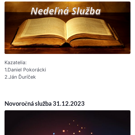
Kazatelia:
1.Daniel Pokorácki
2.Ján Ďuríček
Novoročná služba 31.12.2023