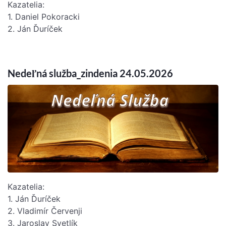
Kazatelia:
1. Daniel Pokoracki
2. Ján Ďuríček
Nedeľná služba_zindenia 24.05.2026
Kazatelia:
1. Ján Ďuríček
2. Vladimír Červenji
3. Jaroslav Svetlík