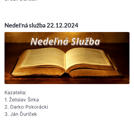
Nedeľná služba 22.12.2024
Kazatelia:
1. Želislav Širka
2. Darko Pokorácki
3. Ján Ďuríček