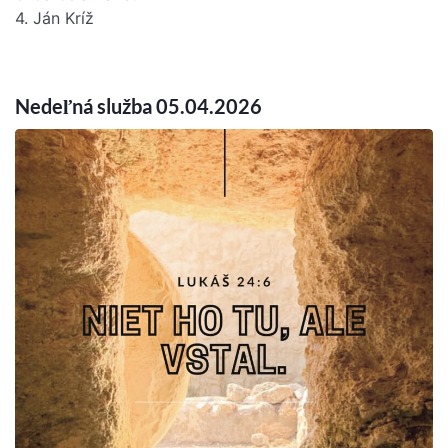
4. Ján Kríž
Nedeľná služba 05.04.2026