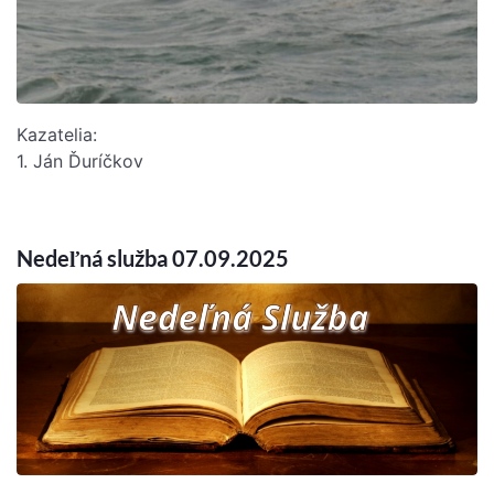
Kazatelia:
1. Ján Ďuríčkov
Nedeľná služba 07.09.2025