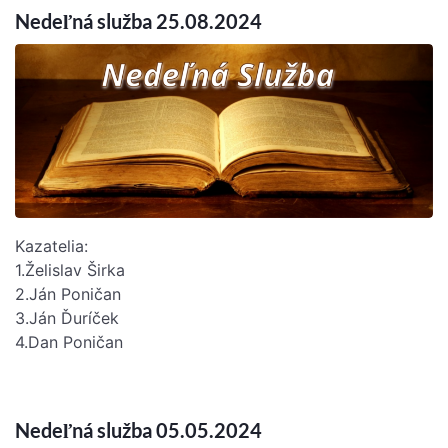
Nedeľná služba 25.08.2024
Kazatelia:
1.Želislav Širka
2.Ján Poničan
3.Ján Ďuríček
4.Dan Poničan
Nedeľná služba 05.05.2024