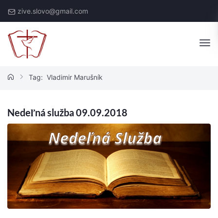
Skip
zive.slovo@gmail.com
to
content
Živé
Slovo
Tag:
Vladimir Marušník
Nedeľná služba 09.09.2018