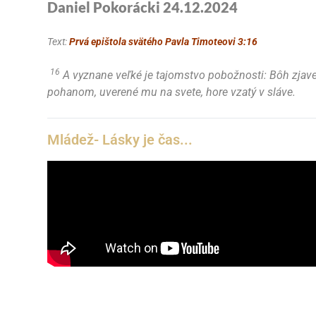
Daniel Pokorácki 24.12.2024
Text:
Prvá epištola svätého Pavla Timoteovi 3:16
16
A vyznane veľké je tajomstvo pobožnosti: Bôh zjave
pohanom, uverené mu na svete, hore vzatý v sláve.
Mládež- Lásky je čas...