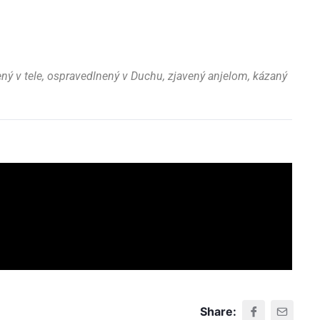
ný v tele, ospravedlnený v Duchu, zjavený anjelom, kázaný
Share: