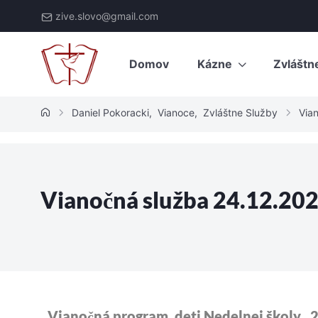
zive.slovo@gmail.com
Domov
Kázne
Zvláštn
Daniel Pokoracki
,
Vianoce
,
Zvláštne Služby
Via
Vianočná služba 24.12.20
Vianočná program, deti Nedelnej školy , 