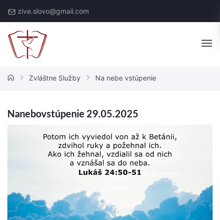
Skip
zive.slovo@gmail.com
to
content
Živé
Slovo
Zvláštne Služby
Na nebe vstúpenie
Nanebovstúpenie 29.05.2025