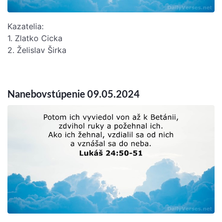
Kazatelia:
1. Zlatko Cicka
2. Želislav Širka
Nanebovstúpenie 09.05.2024