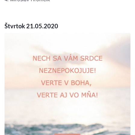
Štvrtok 21.05.2020