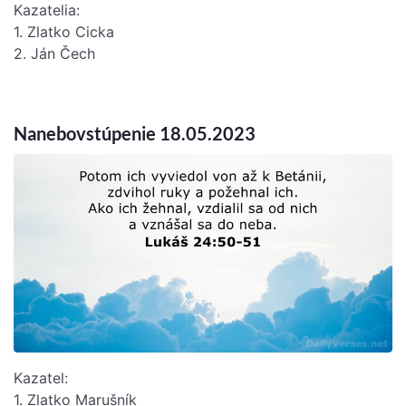
Kazatelia:
1. Zlatko Cicka
2. Ján Čech
Nanebovstúpenie 18.05.2023
Kazatel:
1. Zlatko Marušník