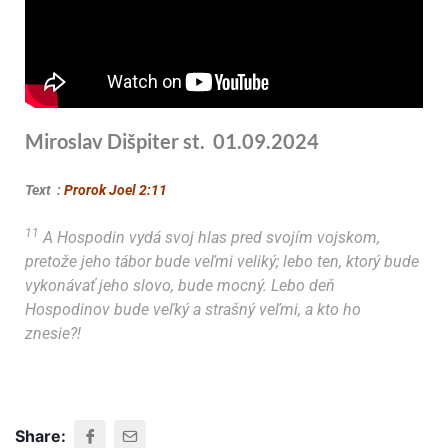
Miroslav Dišpiter st. 01.09.2024
Text :
Prorok Joel 2:11
11
A Hospodin vydá svoj hlas pred svojím vojskom,
pretože jeho tábor bude veľmi veliký; lebo ten, ktorý bude
vykonávať jeho slovo, bude mocný. Lebo deň
Hospodinov bude veľký a strašný veľmi, a kto ho
znesie?!
Share: