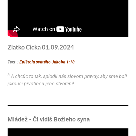
Zlatko Cicka 01.09.2024
Text :
Epištola svätého Jakoba 1:18
8
A chcúc to tak, splodil nás slovom pravdy, aby sme boli
jakousi prvotinou jeho stvorení!
Mládež - Či vidiš Božieho syna