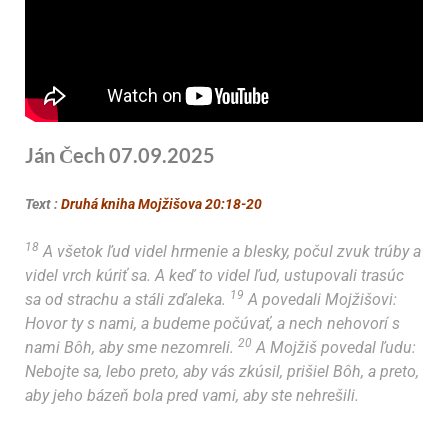
Ján Čech 07.09.2025
Text :
Druhá kniha Mojžišova 20:18-20
18
A všetok ľud videl hrmenie a blesky, počul zvuk trúby a
videl vrch kúriť sa. A keď to videl ľud, ustupovali trasúc
19
sa od strachu a stáli zďaleka.
A povedali Mojžišovi:
Hovor ty s nami, a budeme počúvať, a nech nehovorí s
20
nami Bôh, aby sme nezomreli.
A Mojžiš povedal ľudu:
Nebojte sa, lebo preto, aby vás zkúsil, prišiel Bôh, a preto,
aby jeho bázeň bola pred vami, aby ste nehrešili.