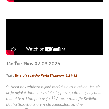
Ján Ďuríčkov 07.09.2025
Text :
Epištola svätého Pavla Efežanom 4:29-32
29
Nech nevychádza nijaké mrzké slovo z vašich úst, ale
ak je nejaké dobré na vzdelanie, práve potrebné, aby dalo
30
milosť tým, ktorí počúvajú.
A nezarmucujte Svätého
Ducha Božieho, ktorým ste zapečatení ku dňu