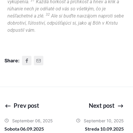
31
vykúpenia.
Každá horkosť a prchkosť a hnev a krik a
rúhanie nech je odňaté od vás so všetkým, čo je
32
nešľachetné a zlé.
Ale si buďte navzájom naproti sebe
dobrotiví, ľútostiví, odpúšťajúci si, jako aj Bôh v Kristu
odpustil vám.
Share:
Prev post
Next post
September 06, 2025
September 10, 2025
Sobota 06.09.2025
Streda 10.09.2025