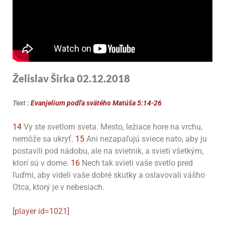
Želislav Širka 02.12.2018
Text :
Evanjelium podľa svätého Matúša 5:14-26
14
Vy ste svetlom sveta. Mesto, ležiace hore na vrchu,
nemôže sa ukryť.
15
Ani nezapaľujú sviece nato, aby ju
postavili pod nádobu, ale na svietnik, a svieti všetkým,
ktorí sú v dome.
16
Nech tak svieti vaše svetlo pred
ľuďmi, aby videli vaše dobré skutky a oslavovali vášho
Otca, ktorý je v nebesiach.
[player id=1021]