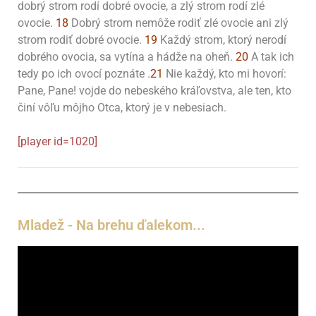
dobrý strom rodí dobré ovocie, a zlý strom rodí zlé
ovocie.
18
Dobrý strom nemôže rodiť zlé ovocie ani zlý
strom rodiť dobré ovocie.
19
Každý strom, ktorý nerodí
dobrého ovocia, sa vytína a hádže na oheň.
20
A tak ich
tedy po ich ovocí poznáte .
21
Nie každý, kto mi hovorí:
Pane, Pane! vojde do nebeského kráľovstva, ale ten, kto
činí vôľu môjho Otca, ktorý je v nebesiach.
[player id=1020]
Mladež - Na brehu ďalekom...