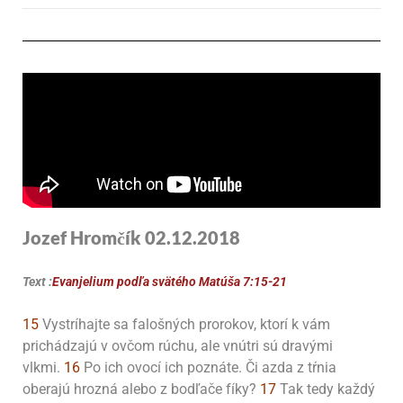
Jozef Hromčík 02.12.2018
Text :
Evanjelium podľa svätého Matúša 7:15-21
15
Vystríhajte sa falošných prorokov, ktorí k vám
prichádzajú v ovčom rúchu, ale vnútri sú dravými
vlkmi.
16
Po ich ovocí ich poznáte. Či azda z tŕnia
oberajú hrozná alebo z bodľače fíky?
17
Tak tedy každý