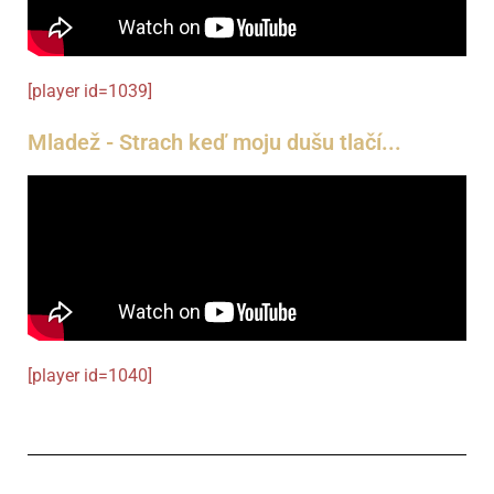
[player id=1039]
Mladež - Strach keď moju dušu tlačí...
[player id=1040]