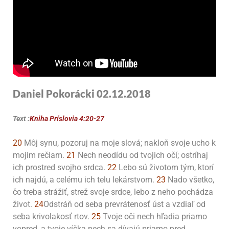
Daniel Pokorácki 02.12.2018
Text :
Kniha Príslovia 4:20-27
20
Môj synu, pozoruj na moje slová; nakloň svoje ucho k
mojim rečiam.
21
Nech neodídu od tvojich očí; ostríhaj
ich prostred svojho srdca.
22
Lebo sú životom tým, ktorí
ich najdú, a celému ich telu lekárstvom.
23
Nado všetko,
čo treba strážiť, strež svoje srdce, lebo z neho pochádza
život.
24
Odstráň od seba prevrátenosť úst a vzdiaľ od
seba krivolakosť rtov.
25
Tvoje oči nech hľadia priamo
vopred, a tvoje víčka nech sa dívajú priamo pred