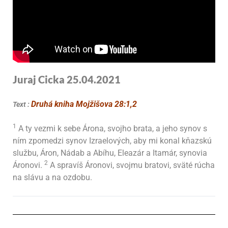
Juraj Cicka 25.04.2021
Druhá kniha Mojžišova 28:1,2
Text :
1
A ty vezmi k sebe Árona, svojho brata, a jeho synov s
ním zpomedzi synov Izraelových, aby mi konal kňazskú
službu, Áron, Nádab a Abíhu, Eleazár a Itamár, synovia
2
Áronovi.
A spravíš Áronovi, svojmu bratovi, sväté rúcha
na slávu a na ozdobu.