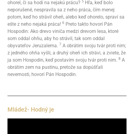
5
ohorel, či sa hodí na nejakú prácu?
Hľa, keď bolo
neporušené, nespravila sa z neho práca, čím menej
potom, keď ho strávil oheň, alebo keď ohorelo, spraví sa
6
ešte z neho nejaká práca!
Preto takto hovorí Pán
Hospodin: Ako drevo viniča medzi drevom lesa, ktoré
som oddal ohňu, aby ho strávil, tak som oddal
7
obyvateľov Jeruzalema.
A obrátim svoju tvár proti nim;
z jedného ohňa vyšli, a druhý oheň ich strávi, a zviete, že
8
ja som Hospodin, keď postavím svoju tvár proti nim.
A
obrátim zem na pustinu, pretože sa dopúšťali
nevernosti, hovorí Pán Hospodin.
Mládež- Hodný je