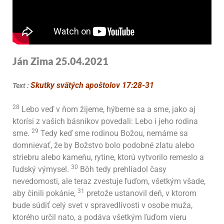
Ján Zima 25.04.2021
Skutky svätých apoštolov
17:28-31
Text :
28
Lebo veď v ňom žijeme, hýbeme sa a sme, jako aj
ktorísi z vašich básnikov povedali: Lebo i jeho rodina
29
sme.
Tedy keď sme rodinou Božou, nemáme sa
domnievať, že by Božstvo bolo podobné zlatu alebo
striebru alebo kameňu, rytine, ktorú vytvorilo remeslo a
30
ľudský výmysel.
Bôh tedy prehliadol časy
nevedomosti, ale teraz zvestuje ľuďom, všetkým všade,
31
aby činili pokánie,
pretože ustanovil deň, v ktorom
bude súdiť celý svet v spravedlivosti v osobe muža,
ktorého určil nato, a podáva všetkým ľuďom vieru