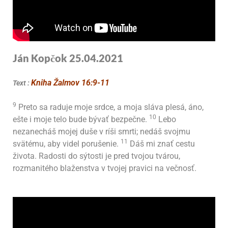
Ján Kopčok 25.04.2021
Kniha Žalmov 16:9-11
Text :
9
Preto sa raduje moje srdce, a moja sláva plesá, áno,
10
ešte i moje telo bude bývať bezpečne.
Lebo
nezanecháš mojej duše v ríši smrti; nedáš svojmu
11
svätému, aby videl porušenie.
Dáš mi znať cestu
života. Radosti do sýtosti je pred tvojou tvárou,
rozmanitého blaženstva v tvojej pravici na večnosť.