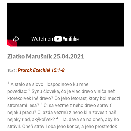
Zlatko Marušník 25.04.2021
Prorok Ezechiel
15:1-8
Text :
1
A stalo sa slovo Hospodinovo ku mne
2
povediac:
Synu človeka, čo je viac drevo viniča než
ktorékoľvek iné drevo? Čo jeho letorast, ktorý bol medzi
3
stromami lesa?
Či sa vezme z neho drevo spraviť
nejakú prácu? Či azda vezmú z neho klin zavesiť naň
4
nejaký riad, akýkoľvek?
Hľa, dáva sa na oheň, aby ho
strávil. Oheň strávil oba jeho konce, a jeho prostredok