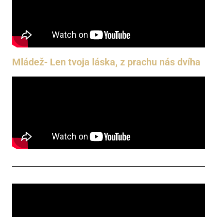
Mládež- Len tvoja láska, z prachu nás dvíha