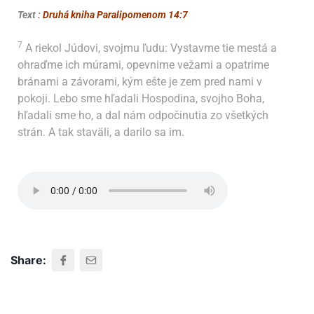
Text :
Druhá kniha Paralipomenom 14:7
7
A riekol Júdovi, svojmu ľudu: Vystavme tie mestá a
ohraďme ich múrami, opevnime vežami a opatrime
bránami a závorami, kým ešte je zem pred nami v
pokoji. Lebo sme hľadali Hospodina, svojho Boha,
hľadali sme ho, a dal nám odpočinutia zo všetkých
strán. A tak staväli, a darilo sa im.
Share: