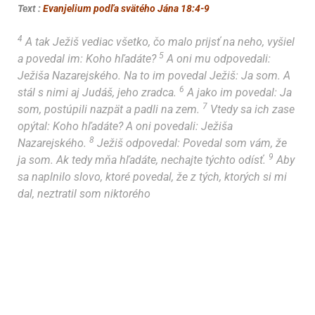
Text :
Evanjelium podľa svätého Jána 18:4-9
4
A tak Ježiš vediac všetko, čo malo prijsť na neho, vyšiel
5
a povedal im: Koho hľadáte?
A oni mu odpovedali:
Ježiša Nazarejského. Na to im povedal Ježiš: Ja som. A
6
stál s nimi aj Judáš, jeho zradca.
A jako im povedal: Ja
7
som, postúpili nazpät a padli na zem.
Vtedy sa ich zase
opýtal: Koho hľadáte? A oni povedali: Ježiša
8
Nazarejského.
Ježiš odpovedal: Povedal som vám, že
9
ja som. Ak tedy mňa hľadáte, nechajte týchto odísť.
Aby
sa naplnilo slovo, ktoré povedal, že z tých, ktorých si mi
dal, neztratil som niktorého