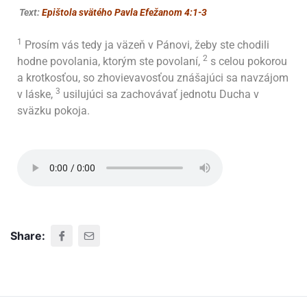
Text:
Epištola svätého Pavla Efežanom 4:1-3
1
Prosím vás tedy ja väzeň v Pánovi, žeby ste chodili
2
hodne povolania, ktorým ste povolaní,
s celou pokorou
a krotkosťou, so zhovievavosťou znášajúci sa navzájom
3
v láske,
usilujúci sa zachovávať jednotu Ducha v
sväzku pokoja.
Share: