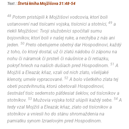
Text :
Štvrtá kniha Mojžišova 31:48-54
48
Potom pristúpili k Mojžišovi vodcovia, ktorí boli
49
ustanovení nad tisícami vojska, tisícnici a stotníci,
a
riekli Mojžišovi: Tvoji služobníci spočítali sumu
bojovníkov, ktorí boli v našej ruke, a nechýba z nás ani
50
jeden.
Preto obetujeme obetný dar Hospodinovi, každý
z toho, čo ktorý dostal, už či zlatú nádobu či záponu na
nohu či náramok či prsteň či náušnice a či retiazku,
51
pokryť hriech na našich dušiach pred Hospodinom.
A
Mojžiš a Eleazár, kňaz, vzali od nich zlato, všelijaké
52
klenoty, umele vypracované.
A bolo všetkého zlata tej
obeti pozdvihnutia, ktorú obetovali Hospodinovi,
šestnásť tisíc sedemsto päťdesiat šeklov, od tisícnikov a
53
54
stotníkov.
Mužovia vojska totiž ulúpili každý sebe.
A
tedy vzal Mojžiš a Eleazár, kňaz, zlato od tisícnikov a
stotníkov a vniesli ho do stánu shromaždenia na
pamiatku synom Izraelovým pred Hospodinom.