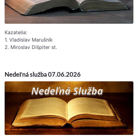
Kazatelia:
1. Vladislav Marušník
2. Miroslav Dišpiter st.
Nedeľná služba 07.06.2026