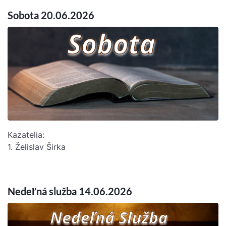
Sobota 20.06.2026
Kazatelia:
1. Želislav Širka
Nedeľná služba 14.06.2026