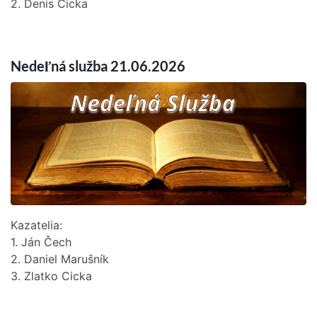
2. Denis Cicka
Nedeľná služba 21.06.2026
Kazatelia:
1. Ján Čech
2. Daniel Marušník
3. Zlatko Cicka