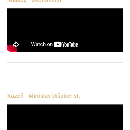
Kázeň - Miroslav Dišpiter st.