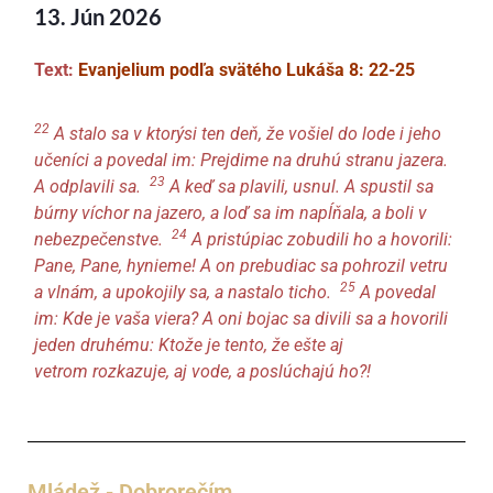
13. Jún 2026
Text:
Evanjelium podľa svätého Lukáša 8: 22-25
22
A stalo sa v ktorýsi ten deň, že vošiel do lode
i jeho
učeníci a povedal im: Prejdime na druhú stranu jazera.
23
A odplavili sa.
A keď sa plavili, usnul. A spustil sa
búrny víchor
na jazero, a
loď
sa im napĺňala, a boli v
24
nebezpečenstve.
A pristúpiac zobudili ho a hovorili:
Pane, Pane, hynieme! A on prebudiac sa pohrozil vetru
25
a vlnám, a upokojily sa, a nastalo ticho.
A povedal
im: Kde je vaša viera
? A
oni
bojac sa divili sa a hovorili
jeden druhému: Ktože je tento, že ešte aj
vetrom
rozkazuje, aj vode, a poslúchajú ho?!
Mládež - Dobrorečím