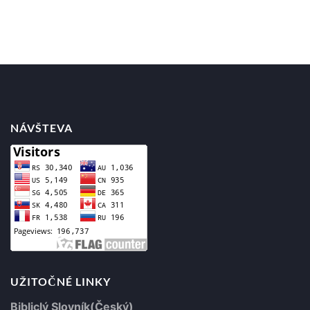
Posts
navigation
NÁVŠTEVA
UŽITOČNÉ LINKY
Bibliclý Slovník(Český)