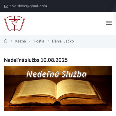
Skip
zive.slovo@gmail.com
to
content
Živé
Slovo
Kazne
Hostia
Daniel Lacko
Nedeľná služba 10.08.2025