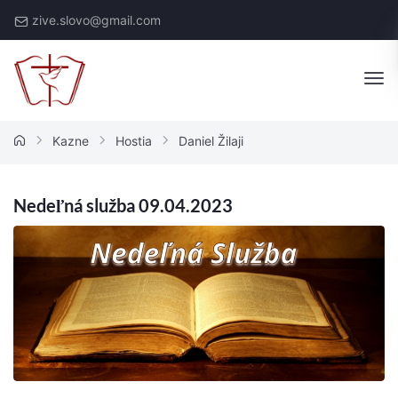
Skip
zive.slovo@gmail.com
to
content
Živé
Slovo
Kazne
Hostia
Daniel Žilaji
Nedeľná služba 09.04.2023