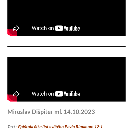
Miroslav Dišpiter ml. 14.10.2023
Text :
Epištola čiže list svätého Pavla Rimanom 12:1