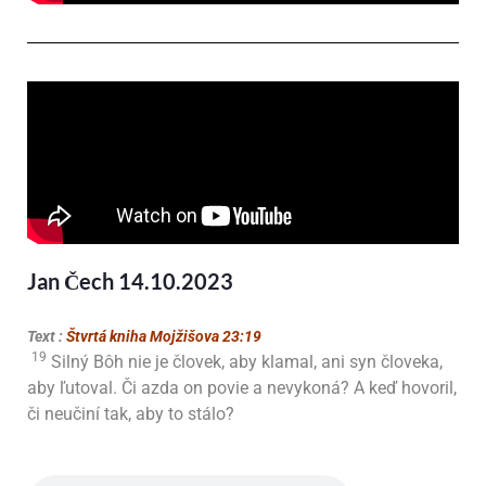
Jan Čech 14.10.2023
Text :
Štvrtá kniha Mojžišova 23:19
19
Silný Bôh nie je človek, aby klamal, ani syn človeka,
aby ľutoval. Či azda on povie a nevykoná? A keď hovoril,
či neučiní tak, aby to stálo?