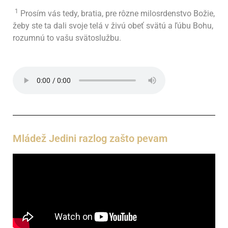
1
Prosím vás tedy, bratia, pre rôzne milosrdenstvo Božie,
žeby ste ta dali svoje telá v živú obeť svätú a ľúbu Bohu,
rozumnú to vašu svätoslužbu.
Mládež Jedini razlog zašto pevam