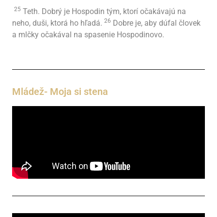
25
Teth. Dobrý je Hospodin tým, ktorí očakávajú na
26
neho, duši, ktorá ho hľadá.
Dobre je, aby dúfal človek
a mlčky očakával na spasenie Hospodinovo.
Mládež- Moja si stena