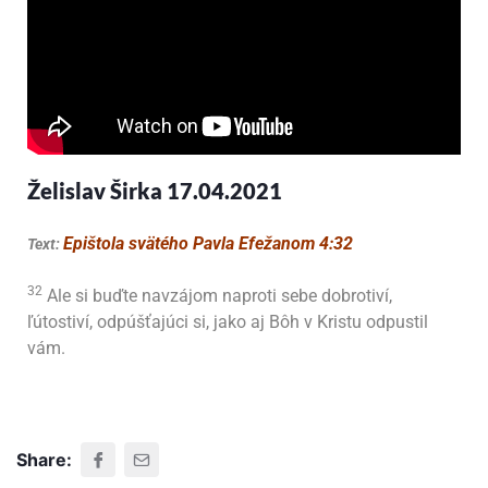
Želislav Širka 17.04.2021
Epištola svätého Pavla Efežanom 4:32
Text:
32
Ale si buďte navzájom naproti sebe dobrotiví,
ľútostiví, odpúšťajúci si, jako aj Bôh v Kristu odpustil
vám.
Share: