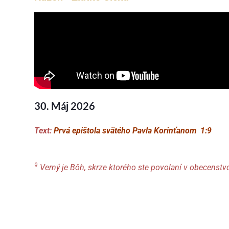
30. Máj 2026
Text:
Prvá epištola svätého Pavla Korinťanom 1:9
9
Verný
je Bôh, skrze ktorého ste povolaní v obecenstv