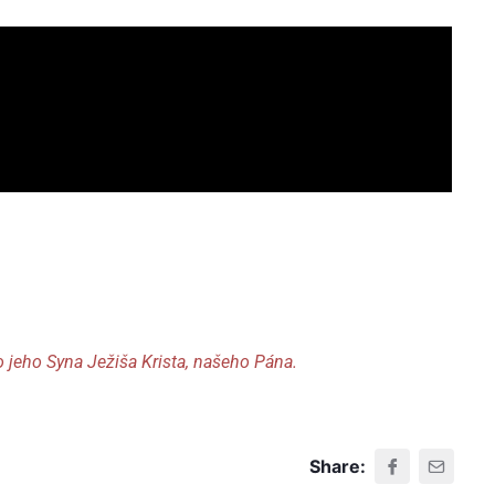
o
jeho Syna Ježiša Krista, našeho Pána.
Share: