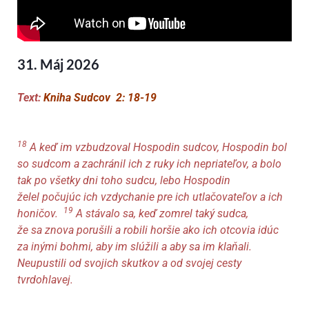
31. Máj 2026
Text:
Kniha Sudcov 2: 18-19
18
A keď im vzbudzoval Hospodin sudcov, Hospodin bol
so sudcom a zachránil ich z ruky ich nepriateľov,
a bolo
tak po
všetky dni toho sudcu, lebo Hospodin
želel
počujúc
ich vzdychanie pre ich utlačovateľov a ich
19
honičov.
A stávalo sa, keď zomrel
taký
sudca,
že
sa
znova porušili
a robili
horšie ako ich otcovia idúc
za inými bohmi, aby im slúžili a aby sa im klaňali.
Neupustili od svojich skutkov a od svojej cesty
tvrd
ohlavej
.