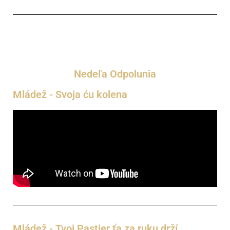
Nedeľa Odpolunia
Mládež - Svoja ću kolena
Mládež - Tvoj Pastier ťa za ruku drží