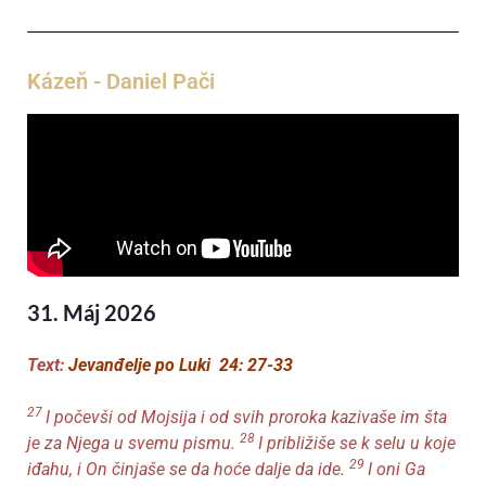
Kázeň - Daniel Pači
31. Máj 2026
Text:
Jevanđelje po Luki 24: 27-33
27
I počevši od Mojsija i od svih proroka kazivaše im šta
28
je za Njega u svemu pismu.
I približiše se k selu u koje
29
iđahu, i On činjaše se da hoće dalje da ide.
I oni Ga