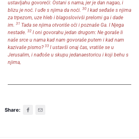
ustavljahu govoreći: Ostani s nama, jer je dan nagao, i
30
blizu je noć. I uđe s njima da noći.
I kad seđaše s njima
za trpezom, uze hleb i blagoslovivši prelomi ga i dade
31
im.
Tada se njima otvoriše oči i poznaše Ga. I Njega
32
nestade.
I oni govorahu jedan drugom: Ne goraše li
naše srce u nama kad nam govoraše putem i kad nam
33
kazivaše pismo?
I ustavši onaj čas, vratiše se u
Jerusalim, i nađoše u skupu jedanaestoricu i koji behu s
njima,
Share: