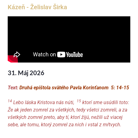
Kázeň - Želislav Širka
31. Máj 2026
Text:
Druhá epištola svätého Pavla Korinťanom 5: 14-15
14
15
Lebo láska Kristova nás núti,
ktorí sme usúdili toto:
Že ak jeden zomrel za všetkých
, tedy všetci zomreli, a za
všetkých zomrel
preto
, aby tí, ktorí žijú, nežili už viacej
sebe
, ale tomu, ktorý zomrel za nich i vstal
z mŕtvych
.