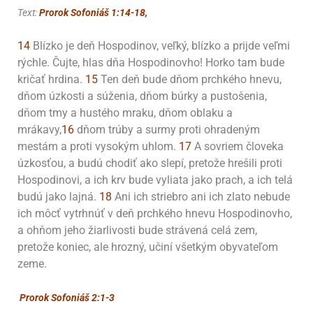
Text:
Prorok Sofoniáš 1:14-18,
14
Blízko je deň Hospodinov, veľký, blízko a prijde veľmi
rýchle. Čujte, hlas dňa Hospodinovho! Horko tam bude
kričať hrdina.
15
Ten deň bude dňom prchkého hnevu,
dňom úzkosti a súženia, dňom búrky a pustošenia,
dňom tmy a hustého mraku, dňom oblaku a
mrákavy,
16
dňom trúby a surmy proti ohradeným
mestám a proti vysokým uhlom.
17
A sovriem človeka
úzkosťou, a budú chodiť ako slepí, pretože hrešili proti
Hospodinovi, a ich krv bude vyliata jako prach, a ich telá
budú jako lajná.
18
Ani ich striebro ani ich zlato nebude
ich môcť vytrhnúť v deň prchkého hnevu Hospodinovho,
a ohňom jeho žiarlivosti bude strávená celá zem,
pretože koniec, ale hrozný, učiní všetkým obyvateľom
zeme.
Prorok Sofoniáš 2:1-3