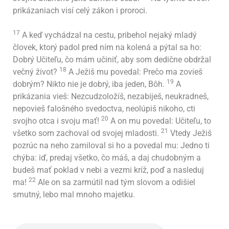
prikázaniach visí celý zákon i proroci.
17
A keď vychádzal na cestu, pribehol nejaký mladý
človek, ktorý padol pred ním na kolená a pýtal sa ho:
Dobrý Učiteľu, čo mám učiniť, aby som dedične obdržal
18
večný život?
A Ježiš mu povedal: Prečo ma zovieš
19
dobrým? Nikto nie je dobrý, iba jeden, Bôh.
A
prikázania vieš: Nezcudzoložíš, nezabiješ, neukradneš,
nepovieš falošného svedoctva, neolúpiš nikoho, cti
20
svojho otca i svoju mať!
A on mu povedal: Učiteľu, to
21
všetko som zachoval od svojej mladosti.
Vtedy Ježiš
pozrúc na neho zamiloval si ho a povedal mu: Jedno ti
chýba: iď, predaj všetko, čo máš, a daj chudobným a
budeš mať poklad v nebi a vezmi kríž, poď a nasleduj
22
ma!
Ale on sa zarmútil nad tým slovom a odišiel
smutný, lebo mal mnoho majetku.