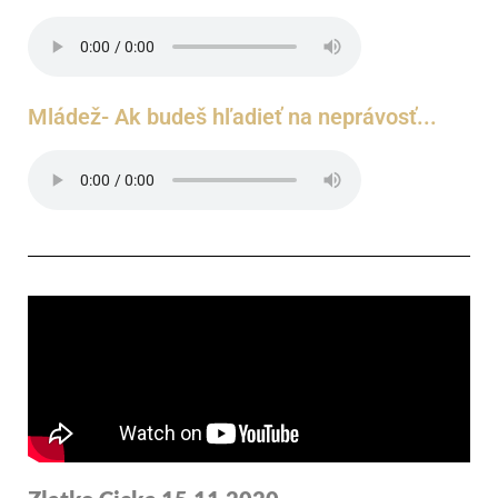
Mládež- Ak budeš hľadieť na neprávosť...