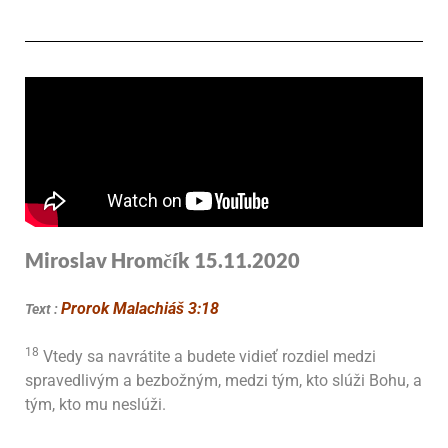
Miroslav Hromčík 15.11
.2020
Prorok Malachiáš 3:18
Text :
18
Vtedy sa navrátite a budete vidieť rozdiel medzi
spravedlivým a bezbožným, medzi tým, kto slúži Bohu, a
tým, kto mu neslúži.