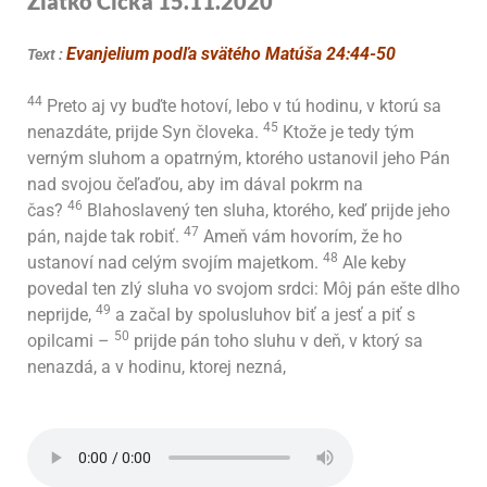
Zlatko Cicka 15.11
.2020
Evanjelium podľa svätého Matúša 24:44-50
Text :
44
Preto aj vy buďte hotoví, lebo v tú hodinu, v ktorú sa
45
nenazdáte, prijde Syn človeka.
Ktože je tedy tým
verným sluhom a opatrným, ktorého ustanovil jeho Pán
nad svojou čeľaďou, aby im dával pokrm na
46
čas?
Blahoslavený ten sluha, ktorého, keď prijde jeho
47
pán, najde tak robiť.
Ameň vám hovorím, že ho
48
ustanoví nad celým svojím majetkom.
Ale keby
povedal ten zlý sluha vo svojom srdci: Môj pán ešte dlho
49
neprijde,
a začal by spolusluhov biť a jesť a piť s
50
opilcami –
prijde pán toho sluhu v deň, v ktorý sa
nenazdá, a v hodinu, ktorej nezná,