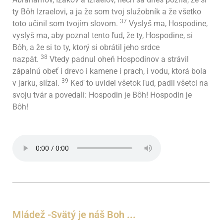
ty Bôh Izraelovi, a ja že som tvoj služobník a že všetko
37
toto učinil som tvojím slovom.
Vyslyš ma, Hospodine,
vyslyš ma, aby poznal tento ľud, že ty, Hospodine, si
Bôh, a že si to ty, ktorý si obrátil jeho srdce
38
nazpät.
Vtedy padnul oheň Hospodinov a strávil
zápalnú obeť i drevo i kamene i prach, i vodu, ktorá bola
39
v jarku, slízal.
Keď to uvidel všetok ľud, padli všetci na
svoju tvár a povedali: Hospodin je Bôh! Hospodin je
Bôh!
Mládež -Svätý je náš Boh ...