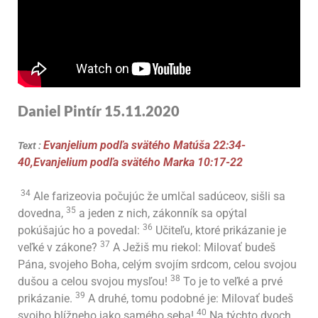
Daniel Pintír 15.11
.2020
Evanjelium podľa svätého Matúša 22:34-
Text :
40,
Evanjelium podľa svätého Marka 10:17-22
34
Ale farizeovia počujúc že umlčal sadúceov, sišli sa
35
dovedna,
a jeden z nich, zákonník sa opýtal
36
pokúšajúc ho a povedal:
Učiteľu, ktoré prikázanie je
37
veľké v zákone?
A Ježiš mu riekol: Milovať budeš
Pána, svojeho Boha, celým svojím srdcom, celou svojou
38
dušou a celou svojou mysľou!
To je to veľké a prvé
39
prikázanie.
A druhé, tomu podobné je: Milovať budeš
40
svojho blížneho jako samého seba!
Na týchto dvoch