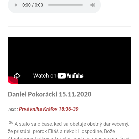
Daniel Pokorácki 15.11
.2020
Prvá kniha Kráľov 18:36-39
Text :
36
A stalo sa o čase, keď sa obetuje obetný dar večerný,
že pristúpil prorok Eliáš a riekol: Hospodine, Bože
Abrahámov, Izákov a Izraelov, nech sa dnes pozná, že si