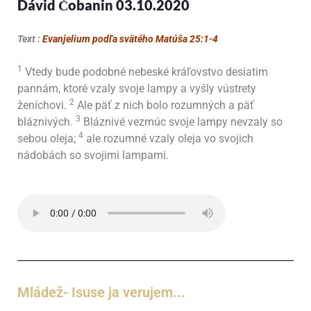
Dávid Čobanin 03.10.2020
Text :
Evanjelium podľa svätého Matúša 25:1-4
1
Vtedy bude podobné nebeské kráľovstvo desiatim
pannám, ktoré vzaly svoje lampy a vyšly vústrety
2
ženíchovi.
Ale päť z nich bolo rozumných a päť
3
bláznivých.
Bláznivé vezmúc svoje lampy nevzaly so
4
sebou oleja;
ale rozumné vzaly oleja vo svojich
nádobách so svojimi lampami.
Mládež- Isuse ja verujem...